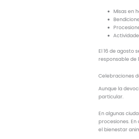
Misas en 
Bendicion
Procesion
Actividade
El 16 de agosto 
responsable de l
Celebraciones de
Aunque la devoci
particular.
En algunas ciuda
procesiones. En 
el bienestar anim