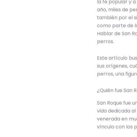
la fe popular y 
año, miles de per
también por el s
como parte de la
Hablar de San Ro
perros.
Este artículo bu
sus orígenes, cu
perros, una figu
¿Quién fue San 
San Roque fue un
vida dedicada al
venerada en much
vínculo con los p