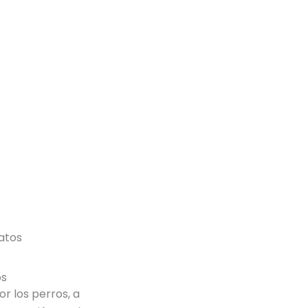
atos
os
r los perros, a