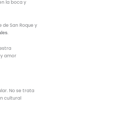
en la boca y
le de San Roque y
.
ales
estra
 y amor
lar. No se trata
n cultural