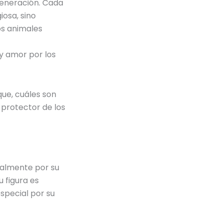
 generación. Cada
iosa, sino
os animales
 y amor por los
ue, cuáles son
 protector de los
ipalmente por su
 figura es
special por su