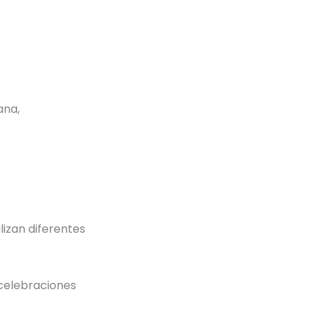
ana,
alizan diferentes
 celebraciones