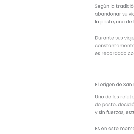
Según la tradici
abandonar su vi
la peste, una d
Durante sus viaj
constantemente a
es recordado com
El origen de San
Uno de los rela
de peste, decidió
y sin fuerzas, es
Es en este momen