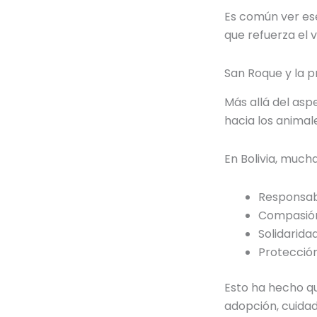
Es común ver ese
que refuerza el v
San Roque y la p
Más allá del asp
hacia los animal
En Bolivia, much
Responsab
Compasió
Solidarida
Protección
Esto ha hecho 
adopción, cuida