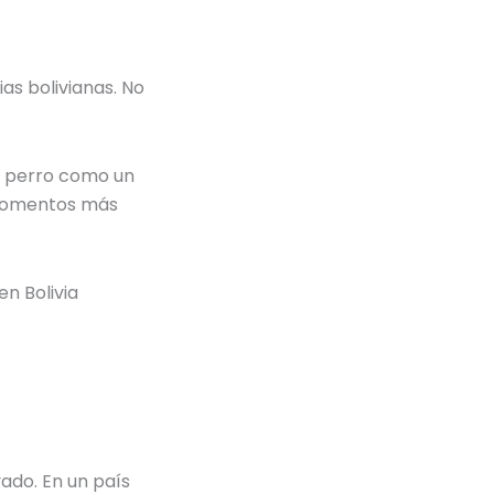
ias bolivianas. No
al perro como un
s momentos más
en Bolivia
vado. En un país