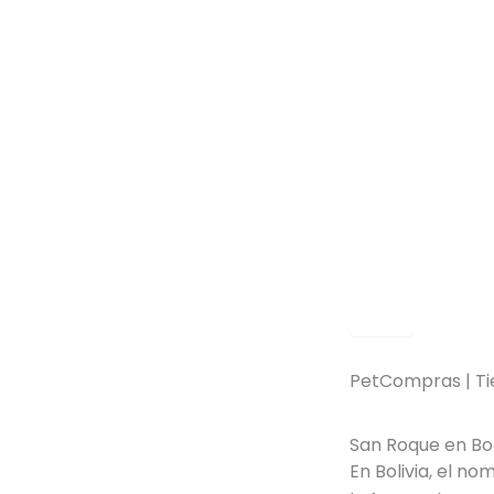
Ir
al
contenido
< Volver
PetCompras | Ti
San Roque en Boli
En Bolivia, el n