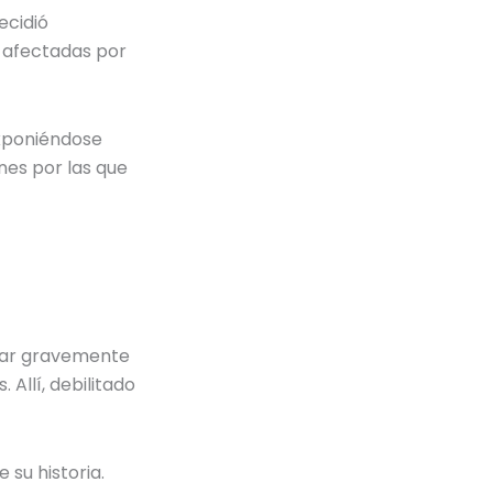
ecidió
 afectadas por
exponiéndose
nes por las que
rmar gravemente
 Allí, debilitado
su historia.