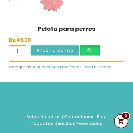
Pelota para perros
Bs.
45.00
Pelota
Añadir al carrito
para
perros
cantidad
Categorías
Juguetes para mascotas
,
Para tu Perrito
0
Sobre Nosotros
|
Contáctanos
|
Blog
Todos Los Derechos Reservados