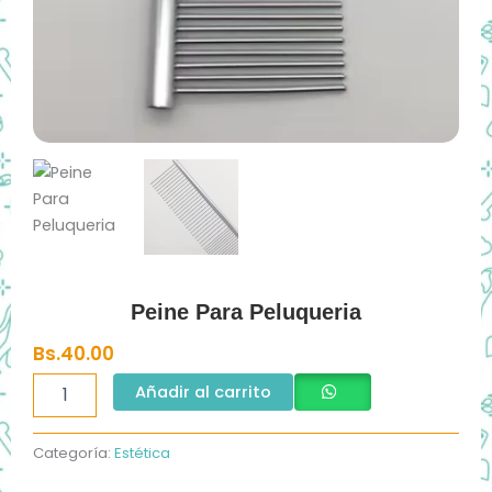
Peine Para Peluqueria
Bs.
40.00
Peine
Añadir al carrito
Para
Peluqueria
cantidad
Categoría:
Estética