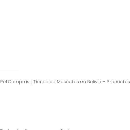
Ir
al
contenido
< Volver
PetCompras | Tienda de Mascotas en Bolivia – Productos