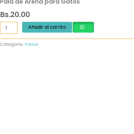
Pala de Arena para Gatos
Bs.
20.00
Pala
Añadir al carrito
de
Arena
para
Categoría:
Varios
Gatos
cantidad