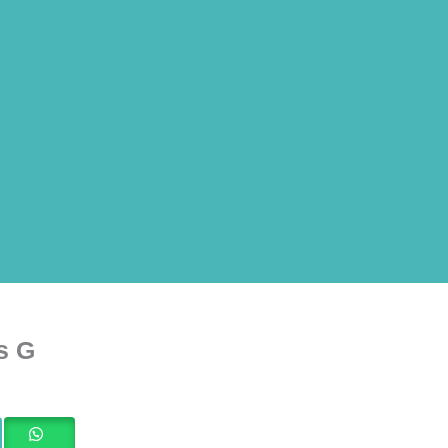
ascotas en Bolivia – Productos
para Perros y Gatos
s G