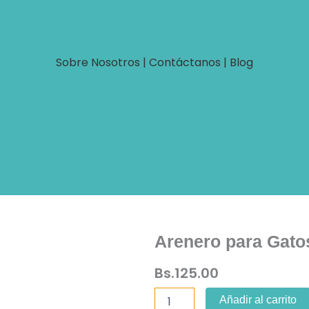
Sobre Nosotros
|
Contáctanos
|
Blog
PetCompras | Tienda de M
Arenero para Gato
Bs.
125.00
Arenero
Añadir al carrito
para