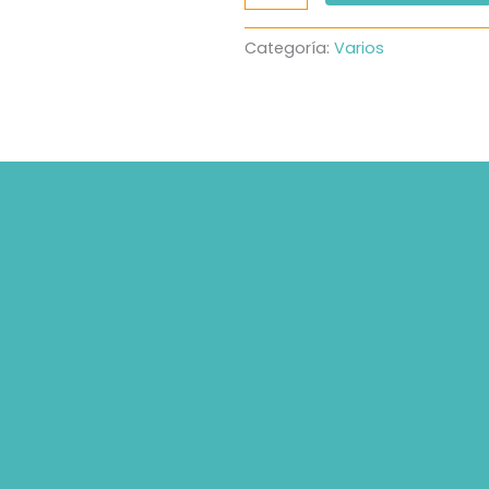
Gatos
G
Categoría:
Varios
cantidad