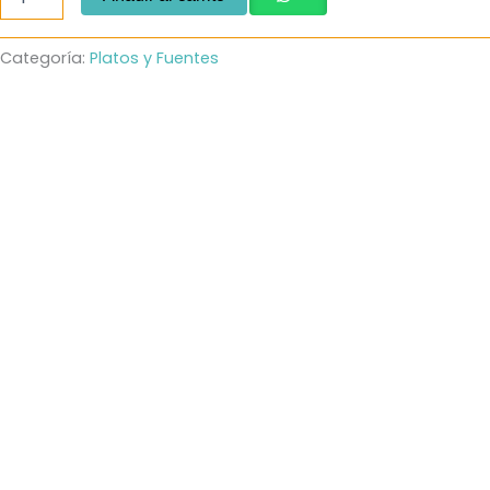
Espiral
Come
lento
Categoría:
Platos y Fuentes
cantidad