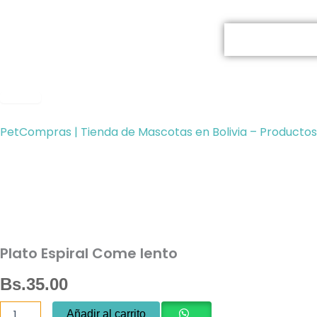
Ir
al
contenido
< Volver
PetCompras | Tienda de Mascotas en Bolivia – Productos
Plato Espiral Come lento
Bs.
35.00
Plato
Añadir al carrito