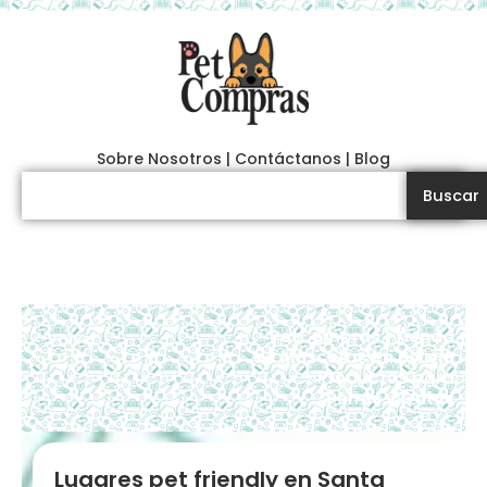
Ir
al
contenido
Sobre Nosotros
|
Contáctanos
|
Blog
Search
Buscar
PetCompras | Tienda
< Volver
de Mascotas en Bolivia
– Productos para
Perros y Gatos
Lugares pet friendly en Santa