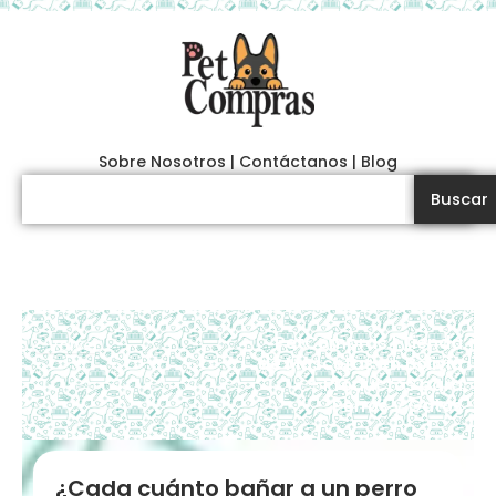
Ir
al
contenido
Sobre Nosotros
|
Contáctanos
|
Blog
Search
Buscar
PetCompras | Tienda
< Volver
de Mascotas en Bolivia
– Productos para
Perros y Gatos
¿Cada cuánto bañar a un perro