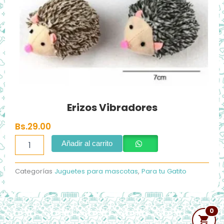
Erizos Vibradores
Bs.
29.00
Erizos
Añadir al carrito
Vibradores
cantidad
Categorías
Juguetes para mascotas
,
Para tu Gatito
0
Sobre Nosotros
|
Contáctanos
|
Blog