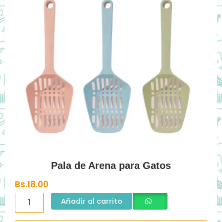
Pala de Arena para Gatos
Bs.
18.00
Pala
Añadir al carrito
de
Arena