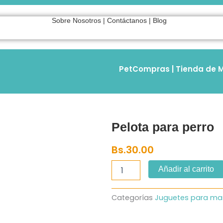
Sobre Nosotros
|
Contáctanos
|
Blog
PetCompras | Tienda de M
Pelota para perro
Bs.
30.00
Pelota
Añadir al carrito
para
perro
cantidad
Categorías
Juguetes para ma