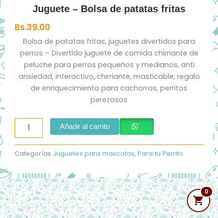
Juguete – Bolsa de patatas fritas
Bs.
39.00
Bolsa de patatas fritas, juguetes divertidos para
perros – Divertido juguete de comida chirriante de
peluche para perros pequeños y medianos, anti
ansiedad, interactivo, chirriante, masticable, regalo
de enriquecimiento para cachorros, perritos
perezosos
Juguete
Añadir al carrito
-
Bolsa
de
Categorías
Juguetes para mascotas
,
Para tu Perrito
patatas
fritas
cantidad
0
Sobre Nosotros
|
Contáctanos
|
Blog
Todos Los Derechos Reservados