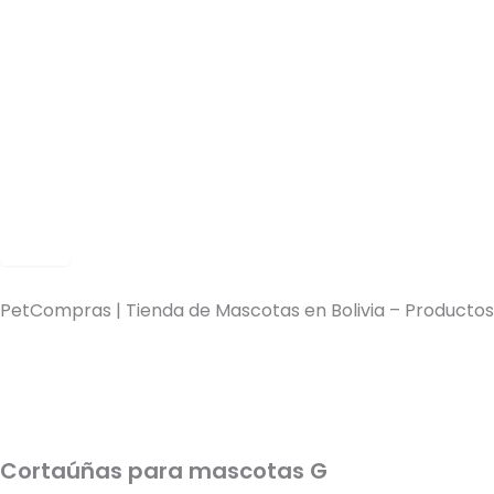
Ir
al
contenido
< Volver
PetCompras | Tienda de Mascotas en Bolivia – Productos
Cortaúñas para mascotas G