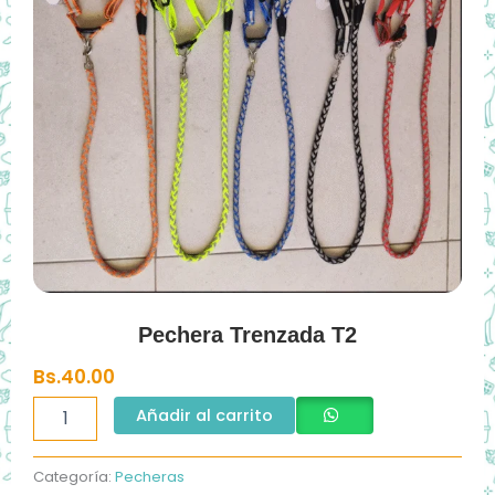
Pechera Trenzada T2
Bs.
40.00
Pechera
Añadir al carrito
Trenzada
T2
cantidad
Categoría:
Pecheras