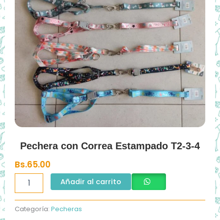
Pechera con Correa Estampado T2-3-4
Bs.
65.00
Pechera
Añadir al carrito
con
Correa
Estampado
Categoría:
Pecheras
T2-