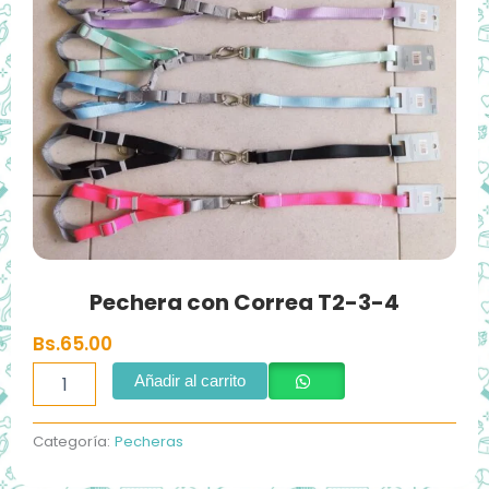
Pechera con Correa T2-3-4
Bs.
65.00
Pechera
Añadir al carrito
con
Correa
T2-
Categoría:
Pecheras
3-
4