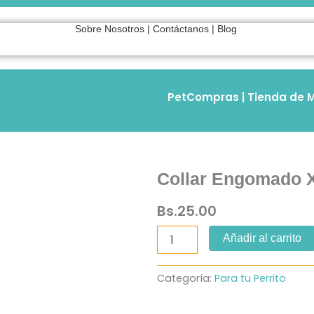
Sobre Nosotros
|
Contáctanos
|
Blog
PetCompras | Tienda de M
Collar Engomado 
Bs.
25.00
Collar
Añadir al carrito
Engomado
XS-
S-
Categoría:
Para tu Perrito
M-
L