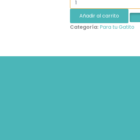
de
viaje
Añadir al carrito
portátil
para
Categoría:
Para tu Gatito
gatos
cantidad